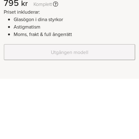
795
kr
Komplett
Priset inkluderar:
Glasögon i dina styrkor
Astigmatism
Moms, frakt & full ångerrätt
Utgången modell