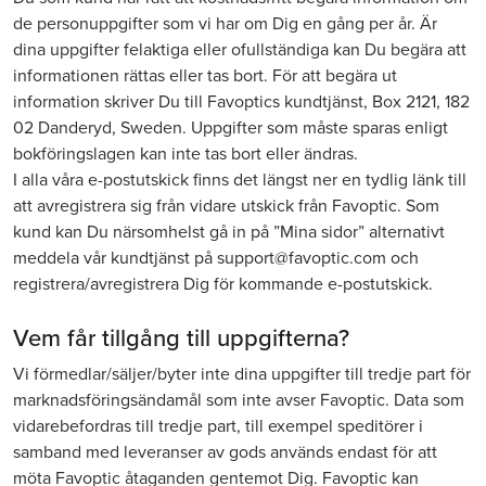
de personuppgifter som vi har om Dig en gång per år. Är
dina uppgifter felaktiga eller ofullständiga kan Du begära att
informationen rättas eller tas bort. För att begära ut
information skriver Du till Favoptics kundtjänst, Box 2121, 182
02 Danderyd, Sweden. Uppgifter som måste sparas enligt
bokföringslagen kan inte tas bort eller ändras.
I alla våra e-postutskick finns det längst ner en tydlig länk till
att avregistrera sig från vidare utskick från Favoptic. Som
kund kan Du närsomhelst gå in på ”Mina sidor” alternativt
meddela vår kundtjänst på support@favoptic.com och
registrera/avregistrera Dig för kommande e-postutskick.
Vem får tillgång till uppgifterna?
Vi förmedlar/säljer/byter inte dina uppgifter till tredje part för
marknadsföringsändamål som inte avser Favoptic. Data som
vidarebefordras till tredje part, till exempel speditörer i
samband med leveranser av gods används endast för att
möta Favoptic åtaganden gentemot Dig. Favoptic kan