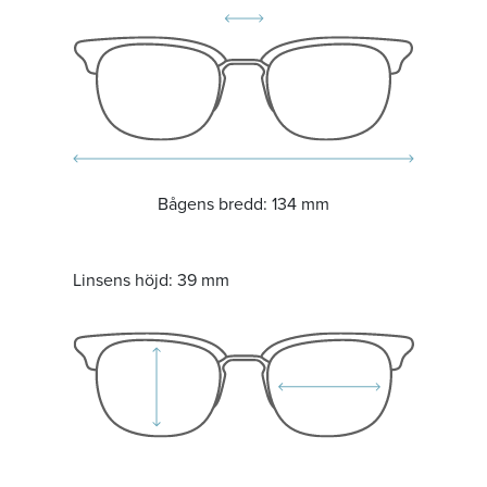
Bågens bredd:
134 mm
Linsens höjd:
39 mm