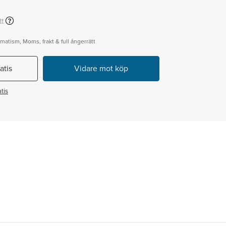
t
gmatism, Moms, frakt & full ångerrätt
atis
tis