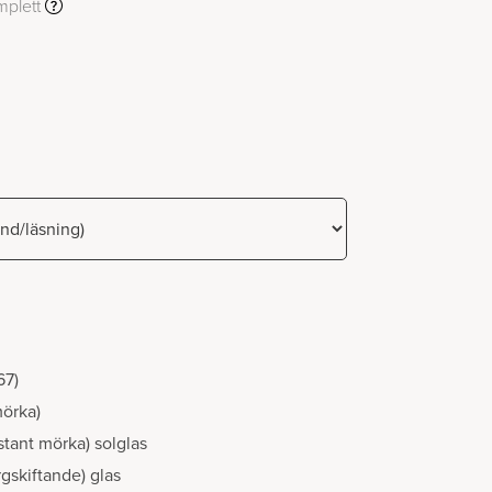
mplett
67)
mörka)
stant mörka) solglas
gskiftande) glas