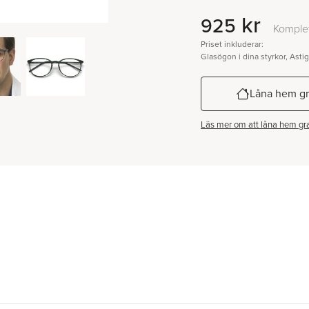
kr
925
Komplet
Priset inkluderar:
Glasögon i dina styrkor, Asti
Låna hem gr
Läs mer om att låna hem gra