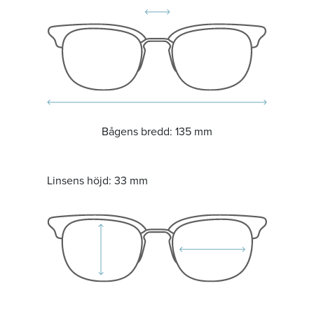
Bågens bredd:
135 mm
Linsens höjd:
33 mm