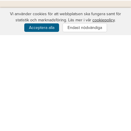
Vi använder cookies för att webbplatsen ska fungera samt för
statistik och marknadsföring. Läs mer i vår
cookiepolicy
.
Favoptic
Acceptera alla
Endast nödvändiga
Om Favoptic
Prova bågar
Synundersökning
Så gör du
Jobba hos Favoptic
Glas & tillval
Enstyrkeglas